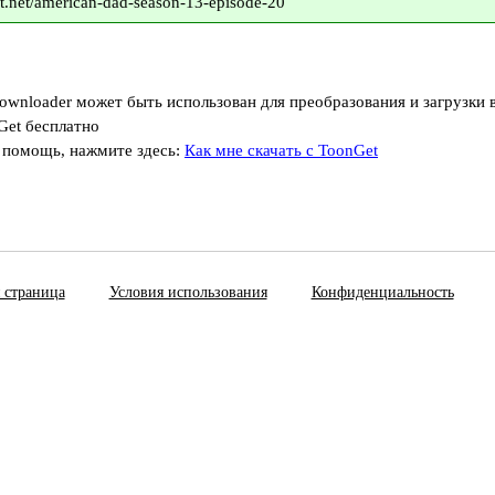
t.net/american-dad-season-13-episode-20
ownloader может быть использован для преобразования и загрузки 
Get бесплатно
 помощь, нажмите здесь:
Как мне скачать с ToonGet
 страница
Условия использования
Конфиденциальность