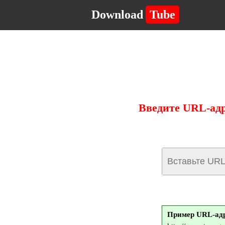
Download
Tube
Введите URL-адр
Пример URL-адр