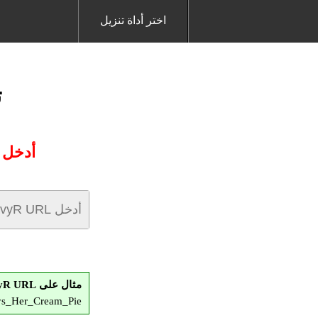
اختر أداة تنزيل
ت
أدخل عنوان URL HeavyR الذ
مثال على HeavyR URL:
oys_Her_Cream_Pie