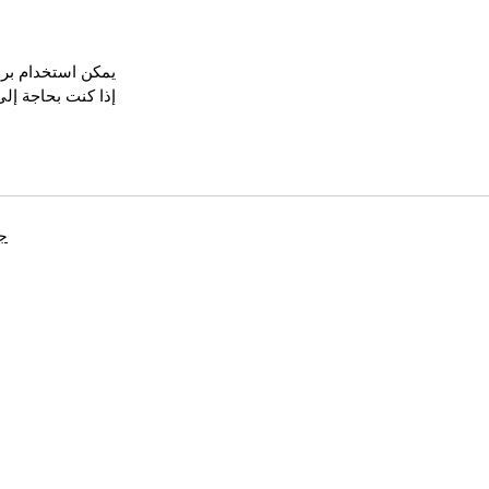
يمكن استخدام برنامج HeavyR Downloader لتحويل وتنزيل الفيديو أو الموسي
إذا كنت بحاجة إلى
جه