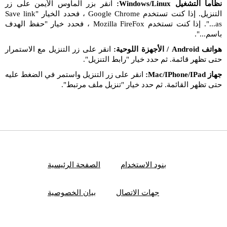
نظاما التشغيل Windows/Linux:
انقر بزر الماوس الأيمن على زر
التنزيل. إذا كنت تستخدم Google Chrome ، فحدد الخيار "Save link
as...". إذا كنت تستخدم Mozilla FireFox ، فحدد خيار "حفظ الهدف
باسم...".
هواتف Android / الأجهزة اللوحية:
انقر على زر التنزيل مع الاستمرار
حتى تظهر قائمة. ثم حدد خيار "رابط التنزيل".
جهاز Mac/IPhone/IPad:
انقر على زر التنزيل واستمر في الضغط عليه
حتى تظهر القائمة. ثم حدد خيار "تنزيل ملف مرتبط".
بنود الاستخدام
الصفحة الرئيسية
جهات الاتصال
بيان الخصوصية