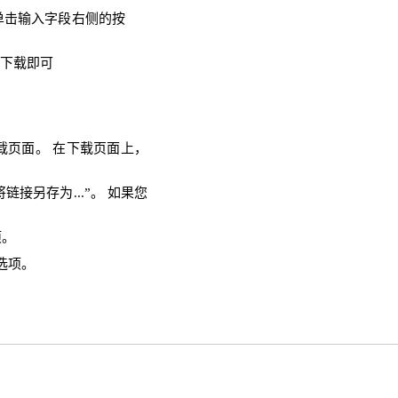
，单击输入字段右侧的按
需下载即可
示下载页面。 在下载页面上，
链接另存为...”。 如果您
项。
选项。