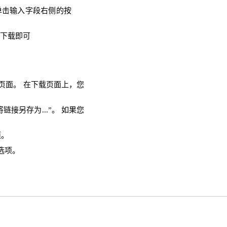
单击输入字段右侧的按
需下载即可
下载页面。 在下载页面上，您
链接另存为...”。 如果您
项。
选项。