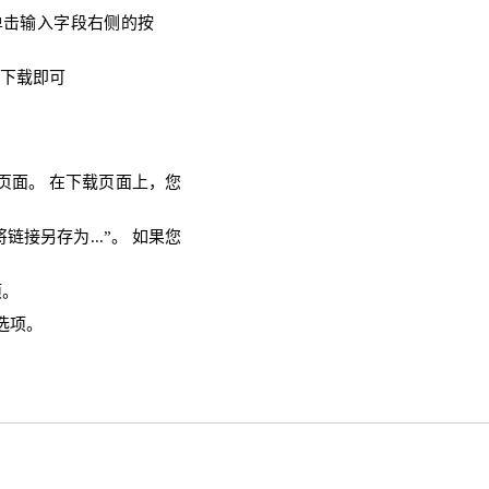
单击输入字段右侧的按
需下载即可
载页面。 在下载页面上，您
链接另存为...”。 如果您
项。
选项。