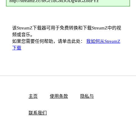
http://streamz.cc/feGc1dGM3ODgwaGZodFYz
该StreamZ下载器可用于免费转换和下载StreamZ中的视
频或音乐。
如果您需要任何帮助，请单击此处：
我如何从StreamZ
下载
主页
使用条款
隐私与
联系我们