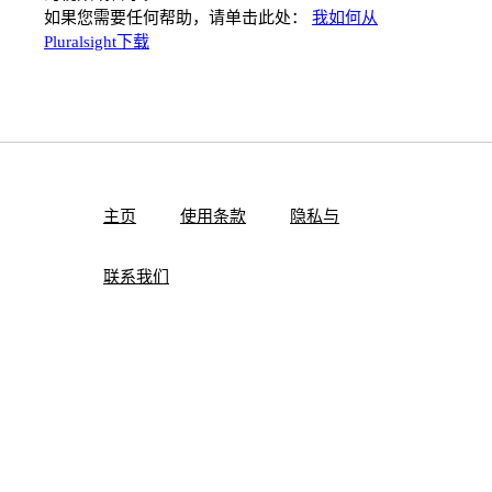
如果您需要任何帮助，请单击此处：
我如何从
Pluralsight下载
主页
使用条款
隐私与
联系我们