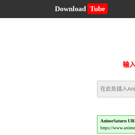
Download
Tube
输入
AnimeSaturn
https://www.anim