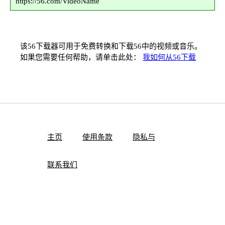
https://56.com/VideoName
该56下载器可用于免费转换和下载56中的视频或音乐。
如果您需要任何帮助，请单击此处：
我如何从56下载
主页
使用条款
隐私与
联系我们