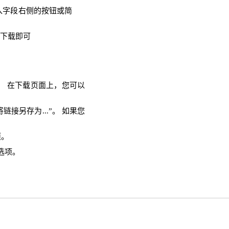
输入字段右侧的按钮或简
需下载即可
面。 在下载页面上，您可以
链接另存为...”。 如果您
项。
选项。