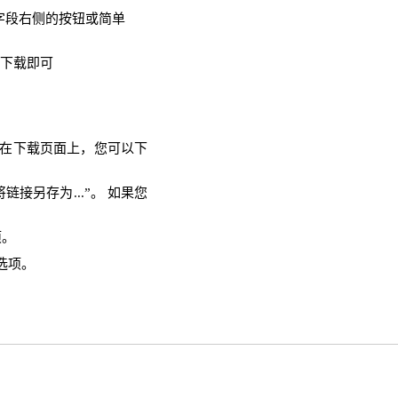
入字段右侧的按钮或简单
需下载即可
。 在下载页面上，您可以下
链接另存为...”。 如果您
项。
选项。