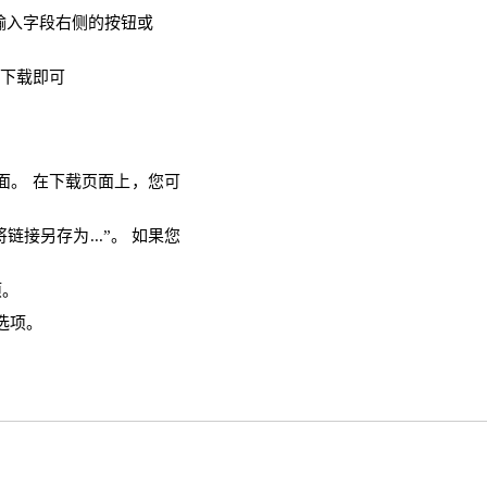
击输入字段右侧的按钮或
需下载即可
页面。 在下载页面上，您可
链接另存为...”。 如果您
项。
选项。