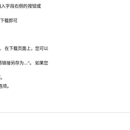
输入字段右侧的按钮或
需下载即可
面。 在下载页面上，您可以
链接另存为...”。 如果您
项。
选项。