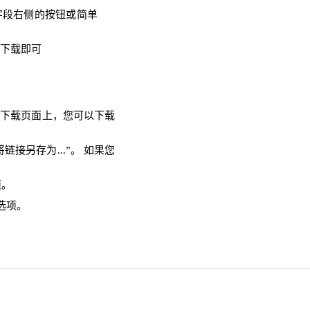
字段右侧的按钮或简单
需下载即可
 在下载页面上，您可以下载
链接另存为...”。 如果您
项。
选项。