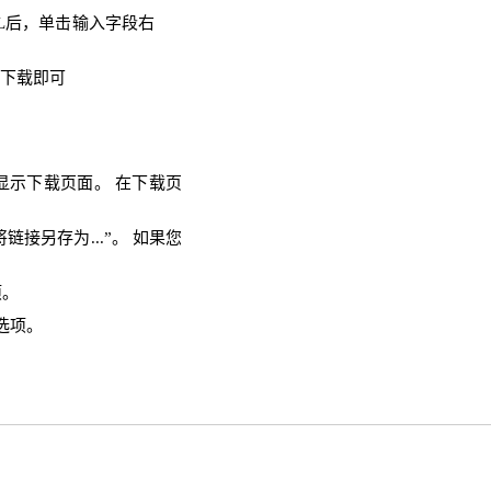
RL后，单击输入字段右
需下载即可
则会显示下载页面。 在下载页
链接另存为...”。 如果您
项。
选项。