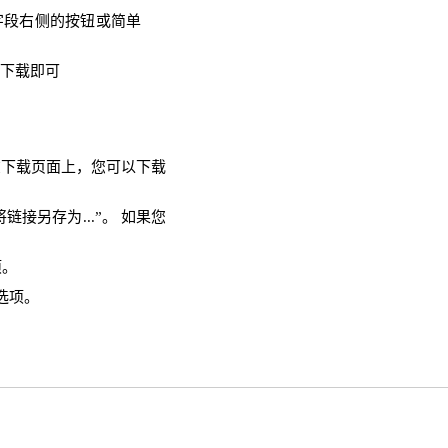
字段右侧的按钮或简单
需下载即可
 在下载页面上，您可以下载
链接另存为...”。 如果您
项。
选项。