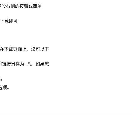
入字段右侧的按钮或简单
需下载即可
。 在下载页面上，您可以下
链接另存为...”。 如果您
项。
选项。