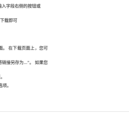
击输入字段右侧的按钮或
需下载即可
页面。 在下载页面上，您可
链接另存为...”。 如果您
项。
选项。