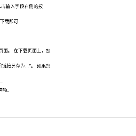
单击输入字段右侧的按
需下载即可
载页面。 在下载页面上，您
链接另存为...”。 如果您
项。
选项。