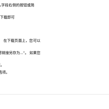
输入字段右侧的按钮或简
需下载即可
面。 在下载页面上，您可以
链接另存为...”。 如果您
项。
选项。