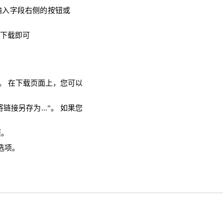
输入字段右侧的按钮或
需下载即可
面。 在下载页面上，您可以
链接另存为...”。 如果您
项。
选项。