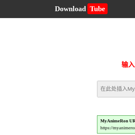
Download
Tube
输入
MyAnimeRon 
https://myanimer