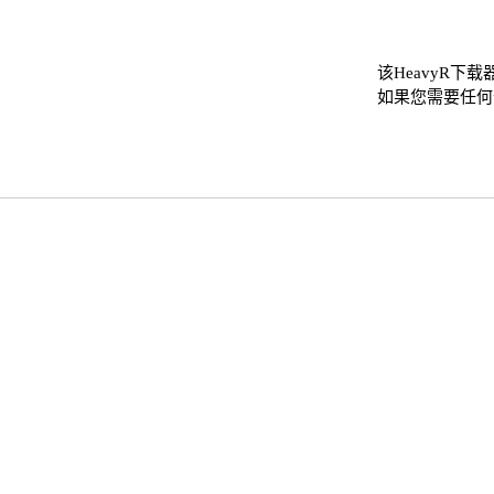
该HeavyR下
如果您需要任