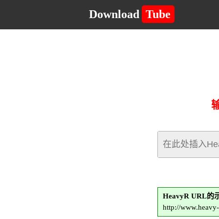
Download
Tube
HeavyR URL
http://www.heavy