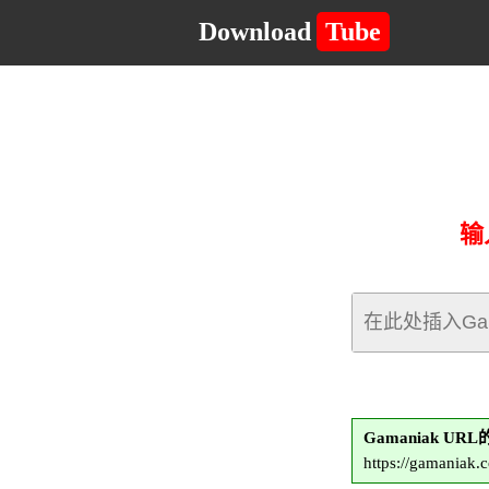
Download
Tube
输
Gamaniak UR
https://gamaniak