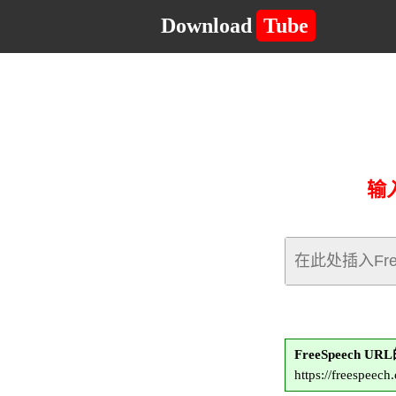
Download
Tube
输
FreeSpeech U
https://freespee