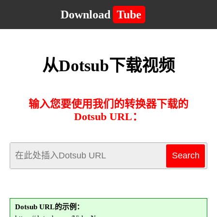
Download
Tube
从Dotsub下载视频
输入您要使用我们的转换器下载的
Dotsub URL：
Dotsub URL的示例：