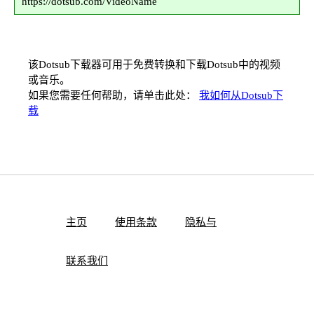
https://dotsub.com/VideoName
该Dotsub下载器可用于免费转换和下载Dotsub中的视频
或音乐。
如果您需要任何帮助，请单击此处：
我如何从Dotsub下
载
主页
使用条款
隐私与
联系我们