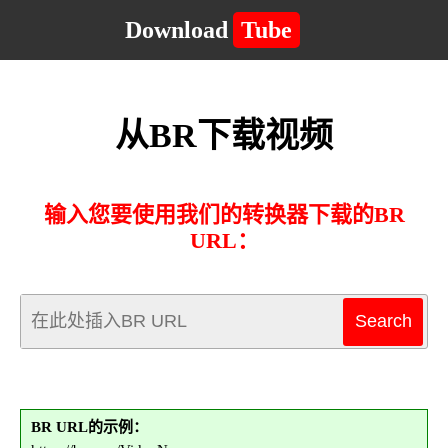
Download
Tube
从BR下载视频
输入您要使用我们的转换器下载的BR
URL：
BR URL的示例：