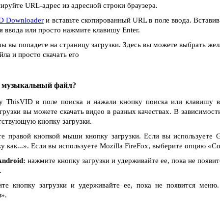
ируйте URL-адрес из адресной строки браузера.
D Downloader
и вставьте скопированный URL в поле ввода. Встави
я ввода или просто нажмите клавишу Enter.
ы вы попадете на страницу загрузки. Здесь вы можете выбрать жел
ла и просто скачать его
и музыкальный файл?
у ThisVID в поле поиска и нажали кнопку поиска или клавишу в
агрузки вы можете скачать видео в разных качествах. В зависимости
тствующую кнопку загрузки.
е правой кнопкой мыши кнопку загрузки. Если вы используете G
как...». Если вы используете Mozilla FireFox, выберите опцию «Сох
ndroid:
нажмите кнопку загрузки и удерживайте ее, пока не появи
.
е кнопку загрузки и удерживайте ее, пока не появится меню
».