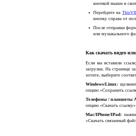
кнопкой мыши и скоп
Перейдите на
ThisVI
кнопку справа от пол
После отправки форм
или музыкального фай
Как скачать видео ил
Если вы вставили ссылк
загрузки. На странице з
хотите, выберите соотве
Windows/Linux:
щелкнит
опцию «Сохранить ссылку 
Телефоны / планшеты A
опцию «Скачать ссылку»
Mac/IPhone/IPad:
нажмит
«Скачать связанный файл