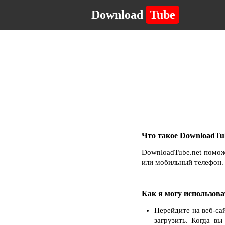
Download
Tube
Что такое DownloadTub
DownloadTube.net помож
или мобильный телефон. 
Как я могу использова
Перейдите на веб-са
загрузить. Когда в