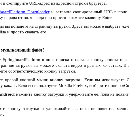
 и скопируйте URL-адрес из адресной строки браузера.
gboardPlatform Downloader
и вставьте скопированный URL в поле 
у справа от поля ввода или просто нажмите клавишу Enter.
ы вы попадете на страницу загрузки. Здесь вы можете выбрать жел
ла и просто скачать его
и музыкальный файл?
у SpringboardPlatform в поле поиска и нажали кнопку поиска или 
транице загрузки вы можете скачать видео в разных качествах. В 
рите соответствующую кнопку загрузки.
е правой кнопкой мыши кнопку загрузки. Если вы используете G
как...». Если вы используете Mozilla FireFox, выберите опцию «Сох
ndroid:
нажмите кнопку загрузки и удерживайте ее, пока не появи
.
е кнопку загрузки и удерживайте ее, пока не появится меню
».