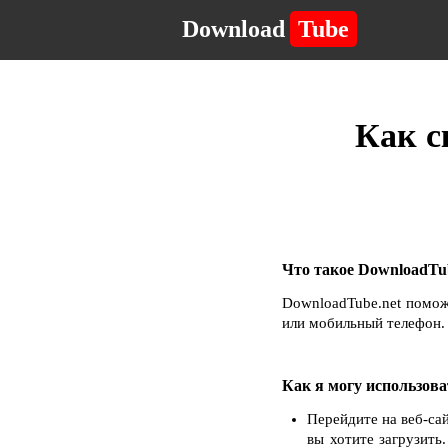
Download
Tube
Как с
Что такое DownloadTub
DownloadTube.net помож
или мобильный телефон. 
Как я могу использова
Перейдите на веб-са
вы хотите загрузить