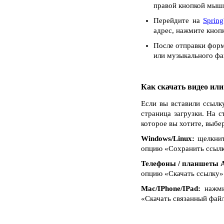
правой кнопкой мыши
Перейдите на
Sprin
адрес, нажмите кнопк
После отправки форм
или музыкального фай
Как скачать видео ил
Если вы вставили ссылк
страница загрузки. На с
которое вы хотите, выбе
Windows/Linux:
щелкнит
опцию «Сохранить ссылку 
Телефоны / планшеты A
опцию «Скачать ссылку»
Mac/IPhone/IPad:
нажмит
«Скачать связанный файл