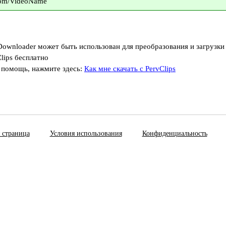
.com/VideoName
Downloader может быть использован для преобразования и загрузки
lips бесплатно
 помощь, нажмите здесь:
Как мне скачать с PervClips
 страница
Условия использования
Конфиденциальность