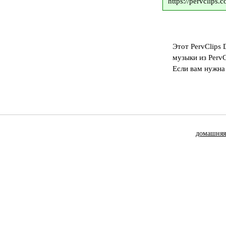
https://pervclips
Этот PervClips 
музыки из PervC
Если вам нужна
домашняя