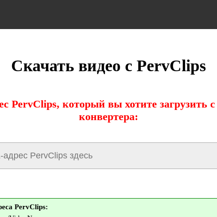
Скачать видео с PervClips
с PervClips, который вы хотите загрузить
конвертера:
са PervClips: