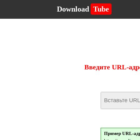
Download
Tube
Введите URL-адре
Пример URL-адре