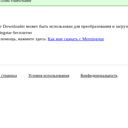
tar.com/VideoName
r Downloader может быть использован для преобразования и загруз
ngstar бесплатно
 помощь, нажмите здесь:
Как мне скачать с Morningstar
 страница
Условия использования
Конфиденциальность