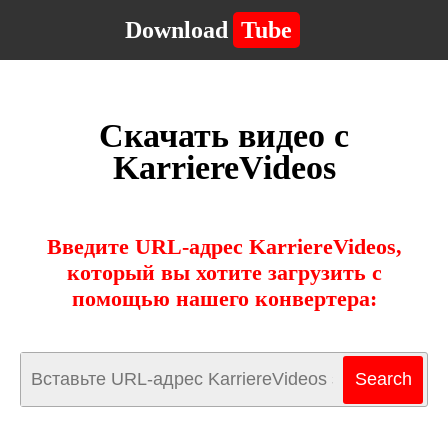
Download
Tube
Скачать видео с
KarriereVideos
Введите URL-адрес KarriereVideos,
который вы хотите загрузить с
помощью нашего конвертера: