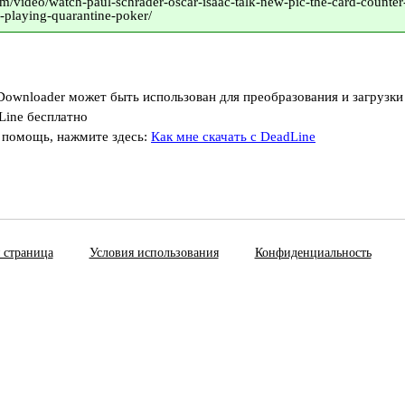
com/video/watch-paul-schrader-oscar-isaac-talk-new-pic-the-card-counte
playing-quarantine-poker/
Downloader может быть использован для преобразования и загрузки
Line бесплатно
 помощь, нажмите здесь:
Как мне скачать с DeadLine
 страница
Условия использования
Конфиденциальность