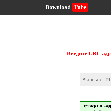
Download
Tube
Введите URL-адр
Пример URL-адр