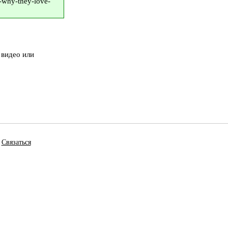
r-why-they-love-
 видео или
Связаться