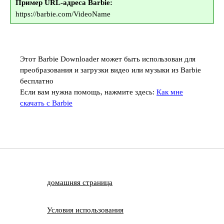
Пример URL-адреса Barbie:
https://barbie.com/VideoName
Этот Barbie Downloader может быть использован для
преобразования и загрузки видео или музыки из Barbie
бесплатно
Если вам нужна помощь, нажмите здесь:
Как мне
скачать с Barbie
домашняя страница
Условия использования