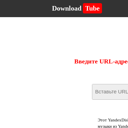
Download
Tube
Введите URL-адре
Этот YandexDis
музыки из Yand