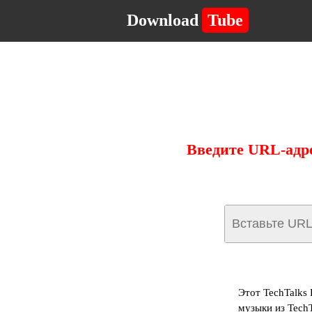
Download
Tube
Введите URL-адре
Этот TechTalks
музыки из Tech