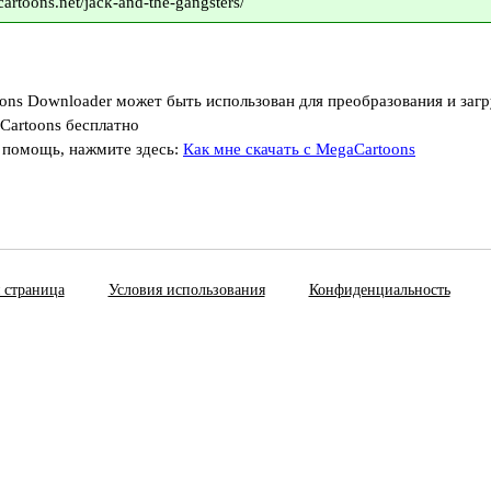
artoons.net/jack-and-the-gangsters/
ons Downloader может быть использован для преобразования и загр
Cartoons бесплатно
 помощь, нажмите здесь:
Как мне скачать с MegaCartoons
 страница
Условия использования
Конфиденциальность