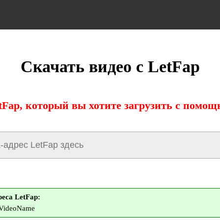
Скачать видео с LetFap
tFap, который вы хотите загрузить с помощ
еса LetFap:
m/VideoName