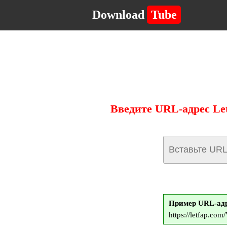
Download
Tube
Введите URL-адрес Le
Пример URL-адр
https://letfap.co