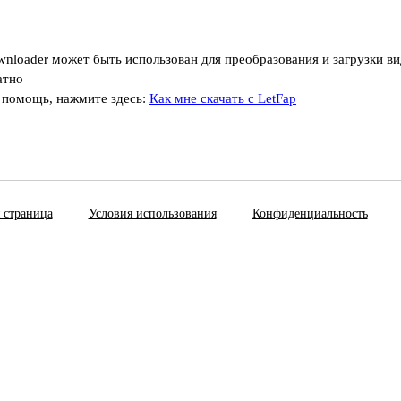
wnloader может быть использован для преобразования и загрузки в
атно
 помощь, нажмите здесь:
Как мне скачать с LetFap
 страница
Условия использования
Конфиденциальность