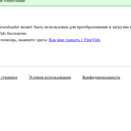
com/VideoName
Downloader может быть использован для преобразования и загрузки 
ids бесплатно
 помощь, нажмите здесь:
Как мне скачать с FineVids
 страница
Условия использования
Конфиденциальность