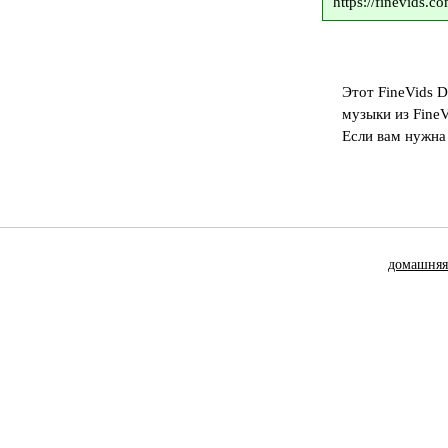
https://finevids.
Этот FineVids 
музыки из FineV
Если вам нужна
домашняя