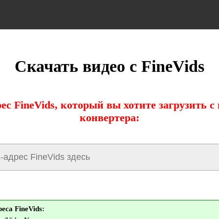
Скачать видео с FineVids
ес FineVids, который вы хотите загрузить 
конвертера:
са FineVids: