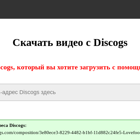
Скачать видео с Discogs
cogs, который вы хотите загрузить с помо
еса Discogs:
ogs.com/composition/3e80ece3-8229-4482-b1bf-11d882c24fe5-Lovefo