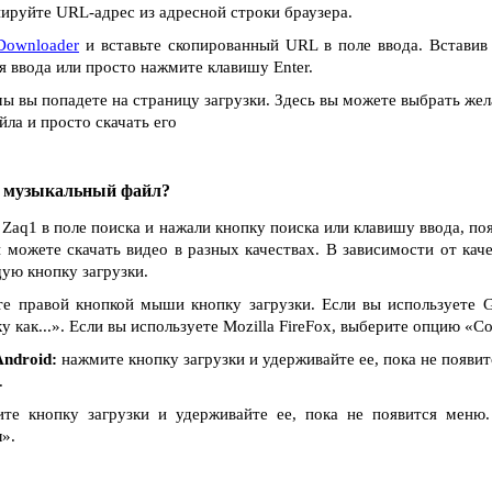
ируйте URL-адрес из адресной строки браузера.
Downloader
и вставьте скопированный URL в поле ввода. Вставив
я ввода или просто нажмите клавишу Enter.
ы вы попадете на страницу загрузки. Здесь вы можете выбрать жел
ла и просто скачать его
и музыкальный файл?
 Zaq1 в поле поиска и нажали кнопку поиска или клавишу ввода, поя
 можете скачать видео в разных качествах. В зависимости от каче
ую кнопку загрузки.
е правой кнопкой мыши кнопку загрузки. Если вы используете G
как...». Если вы используете Mozilla FireFox, выберите опцию «Сох
ndroid:
нажмите кнопку загрузки и удерживайте ее, пока не появи
.
е кнопку загрузки и удерживайте ее, пока не появится меню
».