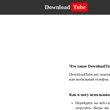
Download
Tube
Что такое DownloadTub
DownloadTube.net помож
или мобильный телефон. 
Как я могу использова
Перейдите на веб-с
загрузить. Когда в