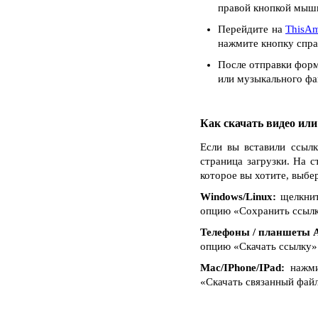
правой кнопкой мыши
Перейдите на
ThisAm
нажмите кнопку спра
После отправки форм
или музыкального фай
Как скачать видео ил
Если вы вставили ссылк
страница загрузки. На с
которое вы хотите, выбе
Windows/Linux:
щелкнит
опцию «Сохранить ссылку 
Телефоны / планшеты A
опцию «Скачать ссылку»
Mac/IPhone/IPad:
нажмит
«Скачать связанный файл