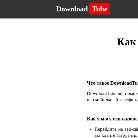
Download
Tube
Как 
Что такое DownloadTub
DownloadTube.net помож
или мобильный телефон. 
Как я могу использова
Перейдите на веб-са
вы хотите загрузить