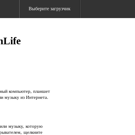
Выберите загрузчик
nLife
ьный компьютер, планшет
ли музыку из Интернета.
 или музыку, которую
грывателем, щелкните