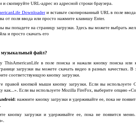
 и скопируйте URL-адрес из адресной строки браузера.
ericanLife Downloader
и вставьте скопированный URL в поле ввода
ва от поля ввода или просто нажмите клавишу Enter.
ы вы попадете на страницу загрузки. Здесь вы можете выбрать жел
ла и просто скачать его
и музыкальный файл?
у ThisAmericanLife в поле поиска и нажали кнопку поиска или 
транице загрузки вы можете скачать видео в разных качествах. В 
рите соответствующую кнопку загрузки.
е правой кнопкой мыши кнопку загрузки. Если вы используете G
как...». Если вы используете Mozilla FireFox, выберите опцию «Сох
ndroid:
нажмите кнопку загрузки и удерживайте ее, пока не появи
.
е кнопку загрузки и удерживайте ее, пока не появится меню
».