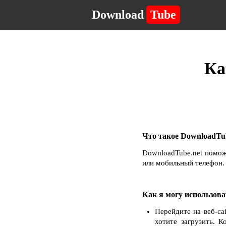
Download
Tube
Ка
Что такое DownloadTub
DownloadTube.net помож
или мобильный телефон. 
Как я могу использова
Перейдите на веб-са
хотите загрузить. 