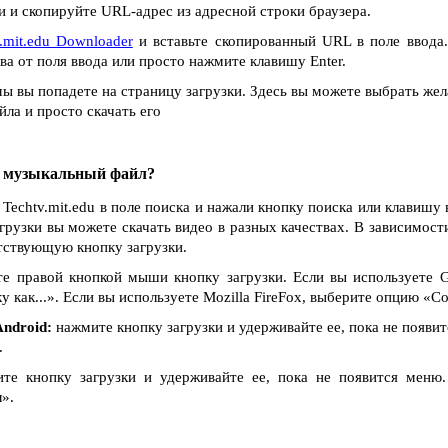
 и скопируйте URL-адрес из адресной строки браузера.
.mit.edu Downloader
и вставьте скопированный URL в поле ввода.
ва от поля ввода или просто нажмите клавишу Enter.
ы вы попадете на страницу загрузки. Здесь вы можете выбрать жел
ла и просто скачать его
и музыкальный файл?
 Techtv.mit.edu в поле поиска и нажали кнопку поиска или клавишу 
агрузки вы можете скачать видео в разных качествах. В зависимости
тствующую кнопку загрузки.
е правой кнопкой мыши кнопку загрузки. Если вы используете G
как...». Если вы используете Mozilla FireFox, выберите опцию «Сох
ndroid:
нажмите кнопку загрузки и удерживайте ее, пока не появи
.
е кнопку загрузки и удерживайте ее, пока не появится меню
».