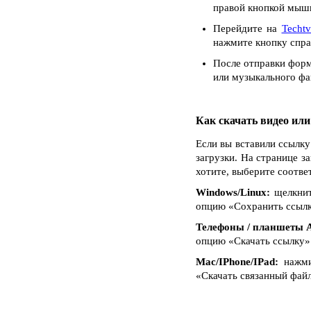
правой кнопкой мыши
Перейдите на
Techtv
нажмите кнопку спра
После отправки форм
или музыкального фай
Как скачать видео ил
Если вы вставили ссылку
загрузки. На странице з
хотите, выберите соотве
Windows/Linux:
щелкнит
опцию «Сохранить ссылку 
Телефоны / планшеты A
опцию «Скачать ссылку»
Mac/IPhone/IPad:
нажмит
«Скачать связанный файл