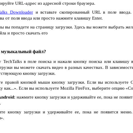
ируйте URL-адрес из адресной строки браузера.
alks Downloader
и вставьте скопированный URL в поле ввода. 
ва от поля ввода или просто нажмите клавишу Enter.
ы вы попадете на страницу загрузки. Здесь вы можете выбрать жел
ла и просто скачать его
и музыкальный файл?
у TechTalks в поле поиска и нажали кнопку поиска или клавишу в
агрузки вы можете скачать видео в разных качествах. В зависимости
тствующую кнопку загрузки.
е правой кнопкой мыши кнопку загрузки. Если вы используете G
как...». Если вы используете Mozilla FireFox, выберите опцию «Сох
ndroid:
нажмите кнопку загрузки и удерживайте ее, пока не появи
.
е кнопку загрузки и удерживайте ее, пока не появится меню
».