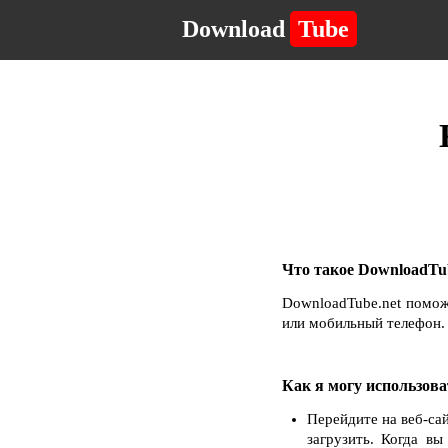
Download
Tube
Что такое DownloadTub
DownloadTube.net помож
или мобильный телефон. 
Как я могу использова
Перейдите на веб-са
загрузить. Когда в