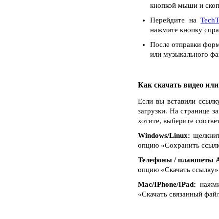
кнопкой мыши и скоп
Перейдите на
TechT
нажмите кнопку спра
После отправки форм
или музыкального фай
Как скачать видео ил
Если вы вставили ссылк
загрузки. На странице з
хотите, выберите соотве
Windows/Linux:
щелкнит
опцию «Сохранить ссылку 
Телефоны / планшеты A
опцию «Скачать ссылку»
Mac/IPhone/IPad:
нажмит
«Скачать связанный файл