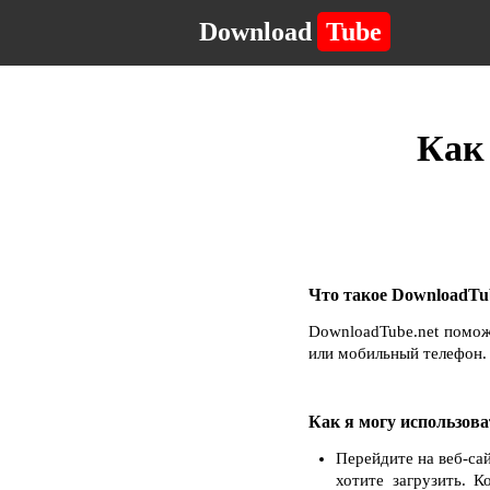
Download
Tube
Как 
Что такое DownloadTub
DownloadTube.net помож
или мобильный телефон. 
Как я могу использова
Перейдите на веб-са
хотите загрузить. 