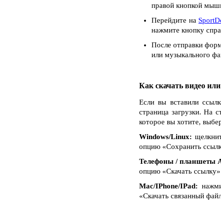
правой кнопкой мыши
Перейдите на
SportD
нажмите кнопку спра
После отправки форм
или музыкального фай
Как скачать видео ил
Если вы вставили ссылк
страница загрузки. На с
которое вы хотите, выбе
Windows/Linux:
щелкнит
опцию «Сохранить ссылку 
Телефоны / планшеты A
опцию «Скачать ссылку»
Mac/IPhone/IPad:
нажмит
«Скачать связанный файл