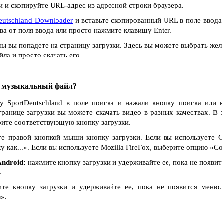
 и скопируйте URL-адрес из адресной строки браузера.
eutschland Downloader
и вставьте скопированный URL в поле ввода
ва от поля ввода или просто нажмите клавишу Enter.
ы вы попадете на страницу загрузки. Здесь вы можете выбрать жел
ла и просто скачать его
и музыкальный файл?
у SportDeutschland в поле поиска и нажали кнопку поиска или 
транице загрузки вы можете скачать видео в разных качествах. В 
рите соответствующую кнопку загрузки.
е правой кнопкой мыши кнопку загрузки. Если вы используете G
как...». Если вы используете Mozilla FireFox, выберите опцию «Сох
ndroid:
нажмите кнопку загрузки и удерживайте ее, пока не появи
.
е кнопку загрузки и удерживайте ее, пока не появится меню
».