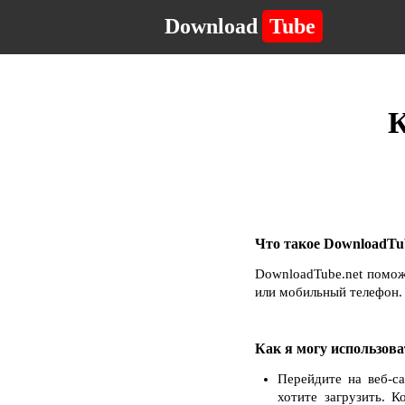
Download
Tube
К
Что такое DownloadTub
DownloadTube.net помож
или мобильный телефон. 
Как я могу использова
Перейдите на веб-с
хотите загрузить. 