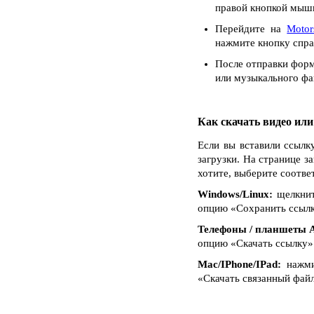
правой кнопкой мыши
Перейдите на
Motor
нажмите кнопку спра
После отправки форм
или музыкального фай
Как скачать видео ил
Если вы вставили ссылк
загрузки. На странице з
хотите, выберите соотве
Windows/Linux:
щелкнит
опцию «Сохранить ссылку 
Телефоны / планшеты A
опцию «Скачать ссылку»
Mac/IPhone/IPad:
нажмит
«Скачать связанный файл