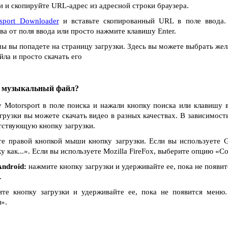
 и скопируйте URL-адрес из адресной строки браузера.
sport Downloader
и вставьте скопированный URL в поле ввода.
ва от поля ввода или просто нажмите клавишу Enter.
ы вы попадете на страницу загрузки. Здесь вы можете выбрать жел
ла и просто скачать его
и музыкальный файл?
у Motorsport в поле поиска и нажали кнопку поиска или клавишу в
агрузки вы можете скачать видео в разных качествах. В зависимости
тствующую кнопку загрузки.
е правой кнопкой мыши кнопку загрузки. Если вы используете G
как...». Если вы используете Mozilla FireFox, выберите опцию «Сох
ndroid:
нажмите кнопку загрузки и удерживайте ее, пока не появи
.
е кнопку загрузки и удерживайте ее, пока не появится меню
».