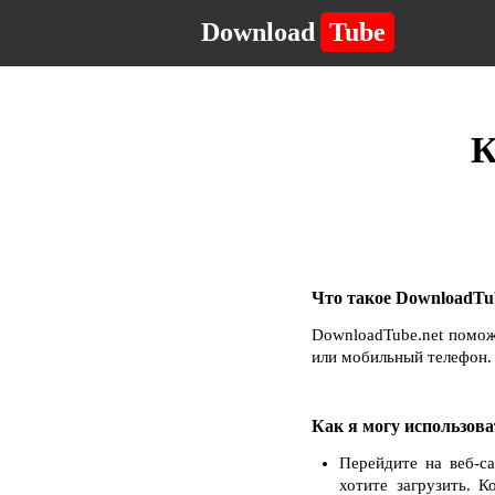
Download
Tube
К
Что такое DownloadTub
DownloadTube.net помож
или мобильный телефон. 
Как я могу использова
Перейдите на веб-с
хотите загрузить. 