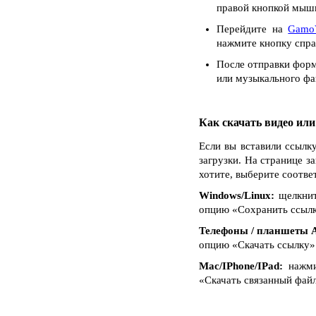
правой кнопкой мыши
Перейдите на
Gamo
нажмите кнопку спра
После отправки форм
или музыкального фай
Как скачать видео ил
Если вы вставили ссылк
загрузки. На странице з
хотите, выберите соотве
Windows/Linux:
щелкнит
опцию «Сохранить ссылку 
Телефоны / планшеты A
опцию «Скачать ссылку»
Mac/IPhone/IPad:
нажмит
«Скачать связанный файл