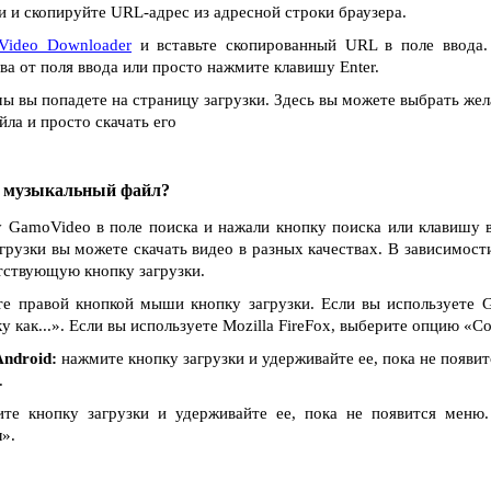
 и скопируйте URL-адрес из адресной строки браузера.
Video Downloader
и вставьте скопированный URL в поле ввода.
ва от поля ввода или просто нажмите клавишу Enter.
ы вы попадете на страницу загрузки. Здесь вы можете выбрать жел
ла и просто скачать его
и музыкальный файл?
у GamoVideo в поле поиска и нажали кнопку поиска или клавишу в
агрузки вы можете скачать видео в разных качествах. В зависимости
тствующую кнопку загрузки.
е правой кнопкой мыши кнопку загрузки. Если вы используете G
как...». Если вы используете Mozilla FireFox, выберите опцию «Сох
ndroid:
нажмите кнопку загрузки и удерживайте ее, пока не появи
.
е кнопку загрузки и удерживайте ее, пока не появится меню
».