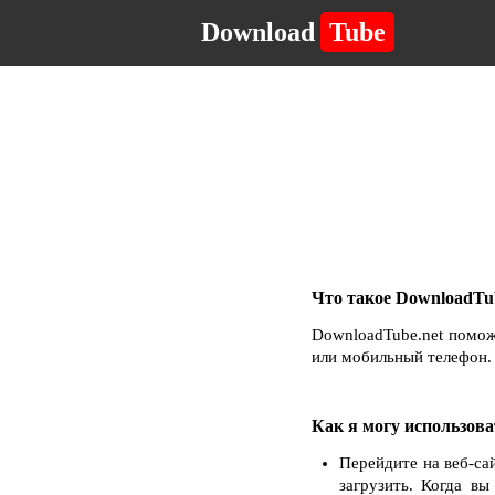
Download
Tube
Что такое DownloadTub
DownloadTube.net помож
или мобильный телефон. 
Как я могу использова
Перейдите на веб-са
загрузить. Когда в