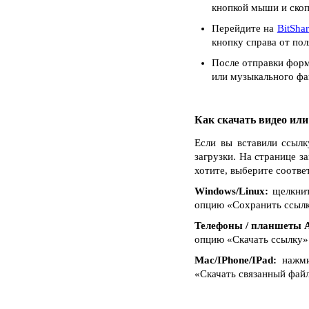
кнопкой мыши и скоп
Перейдите на
BitSha
кнопку справа от пол
После отправки форм
или музыкального фай
Как скачать видео ил
Если вы вставили ссылк
загрузки. На странице з
хотите, выберите соотве
Windows/Linux:
щелкнит
опцию «Сохранить ссылку 
Телефоны / планшеты A
опцию «Скачать ссылку»
Mac/IPhone/IPad:
нажмит
«Скачать связанный файл