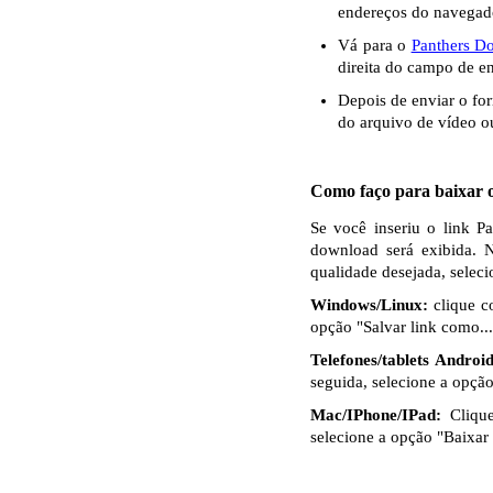
endereços do navegad
Vá para o
Panthers D
direita do campo de en
Depois de enviar o fo
do arquivo de vídeo o
Como faço para baixar o
Se você inseriu o link P
download será exibida. 
qualidade desejada, selec
Windows/Linux:
clique c
opção "Salvar link como...
Telefones/tablets Android
seguida, selecione a opçã
Mac/IPhone/IPad:
Clique
selecione a opção "Baixar